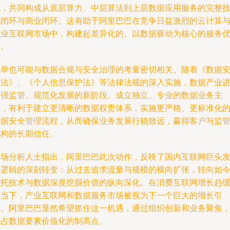
地，共同构成从底层算力、中层算法到上层数据应用服务的完整
术闭环与商业闭环。这有助于阿里巴巴在竞争日益激烈的云计算
产业互联网市场中，构建起差异化的、以数据驱动为核心的服务
势。
此举也可能与数据合规与安全治理的考量密切相关。随着《数据
全法》、《个人信息保护法》等法律法规的深入实施，数据产业
入强监管、规范化发展的新阶段。成立独立、专业的数据业务主
体，有利于建立更清晰的数据权责体系，实施更严格、更标准化
数据安全管理流程，从而确保业务发展行稳致远，赢得客户与监
机构的长期信任。
市场分析人士指出，阿里巴巴此次动作，反映了国内互联网巨头
展逻辑的深刻转变：从过去追求流量与规模的横向扩张，转向如
依托技术与数据深度挖掘价值的纵向深化。在消费互联网增长趋
的当下，产业互联网和数据服务市场被视为下一个巨大的增长引
擎。阿里巴巴显然希望抓住这一机遇，通过组织创新和业务聚焦
抢占数据要素价值化的制高点。