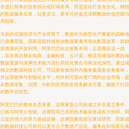
并非进行简单的业务拆分或区域布局，而是旨在打造专业化、精
化的数据服务实体，以更灵活、更专注的姿态深耕数据价值挖掘
应用创新。
在当前的宏观经济与产业背景下，数据作为新型生产要素的战略
位已毋庸置疑。国家层面持续推动数据要素市场化配置改革，鼓
数据资源的开发利用。阿里巴巴此次密集布局，正是顺应这一趋
势，旨在将自身在电商、金融科技、云计算、物流等领域积累的
量数据资源与深厚技术能力进行系统化整合与商业化深挖。通过
立独立的数据科技公司，可以更有效地对内服务集团各业务板块
提升运营效率与智能化水平；对外则可面向更广阔的企业市场，
供从数据采集、治理、分析到应用的全链条解决方案，赋能千行
业的数字化转型。
从阿里巴巴的整体生态来看，这两家新公司的成立并非孤立事件
它们将与阿里云智能、达摩院等已有的技术板块形成有力协同。
里云提供强大的算力基础设施，达摩院聚焦前沿算法研究，而新
立的数据科技公司则可以更专注于数据产品化、服务化和场景化