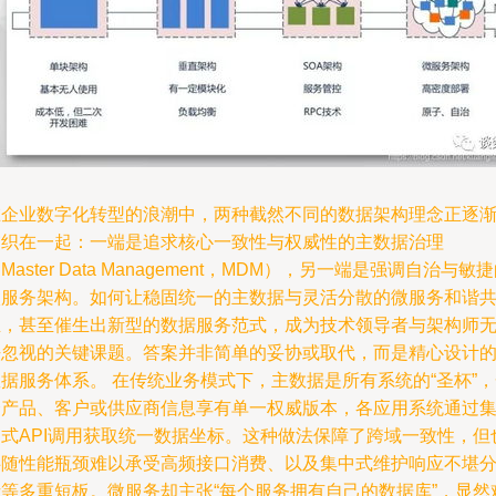
在企业数字化转型的浪潮中，两种截然不同的数据架构理念正逐
交织在一起：一端是追求核心一致性与权威性的主数据治理
Master Data Management，MDM），另一端是强调自治与敏
微服务架构。如何让稳固统一的主数据与灵活分散的微服务和谐
生，甚至催生出新型的数据服务范式，成为技术领导者与架构师
法忽视的关键课题。答案并非简单的妥协或取代，而是精心设计
据服务体系。 在传统业务模式下，主数据是所有系统的“圣杯”
个产品、客户或供应商信息享有单一权威版本，各应用系统通过
中式API调用获取统一数据坐标。这种做法保障了跨域一致性，但
伴随性能瓶颈难以承受高频接口消费、以及集中式维护响应不堪
析等多重短板。微服务却主张“每个服务拥有自己的数据库”，显然