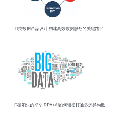
TI类数据产品设计 构建高效数据服务的关键路径
打破消失的壁垒 RPA+AI如何轻松打通多源异构数
据管道