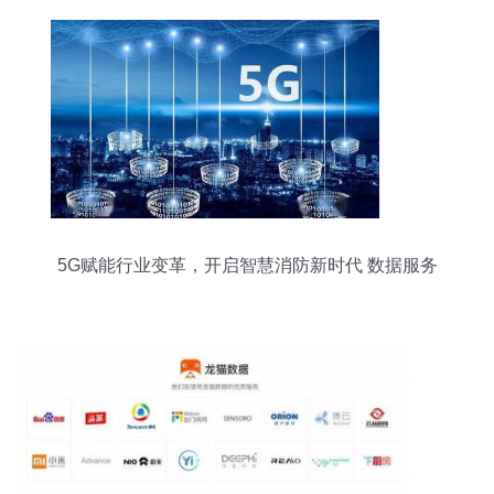
5G赋能行业变革，开启智慧消防新时代 数据服务
是关键引擎