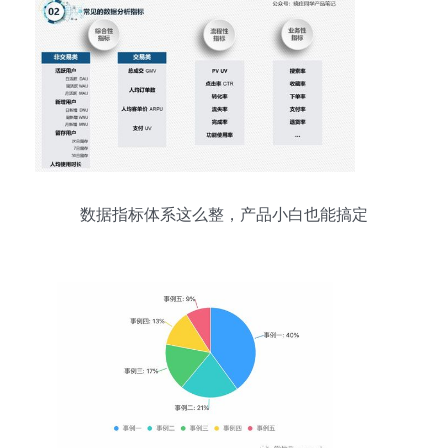
数据指标体系这么整，产品小白也能搞定