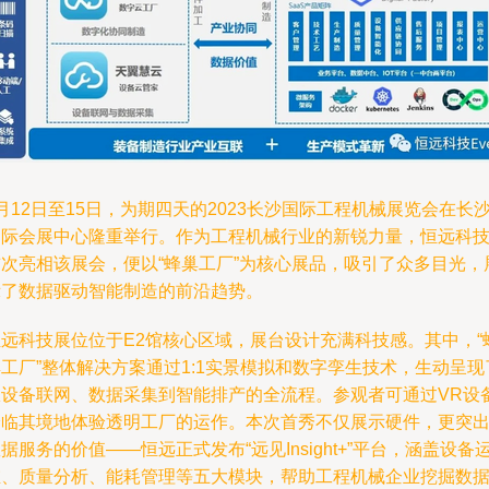
月12日至15日，为期四天的2023长沙国际工程机械展览会在长
国际会展中心隆重举行。作为工程机械行业的新锐力量，恒远科
首次亮相该展会，便以“蜂巢工厂”为核心展品，吸引了众多目光，
示了数据驱动智能制造的前沿趋势。
恒远科技展位位于E2馆核心区域，展台设计充满科技感。其中，“
工厂”整体解决方案通过1:1实景模拟和数字孪生技术，生动呈现
从设备联网、数据采集到智能排产的全流程。参观者可通过VR设
身临其境地体验透明工厂的运作。本次首秀不仅展示硬件，更突
据服务的价值——恒远正式发布“远见Insight+”平台，涵盖设备
维、质量分析、能耗管理等五大模块，帮助工程机械企业挖掘数