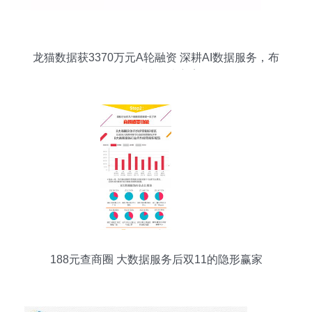
龙猫数据获3370万元A轮融资 深耕AI数据服务，布
局一站式解决方案
188元查商圈 大数据服务后双11的隐形赢家