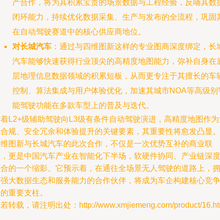
产合作，将为其积累宝贵的场景数据与工程经验，反哺其数
闭环能力，持续优化数据采集、生产与发布的全流程，巩固
在自动驾驶赛道中的核心供应商地位。
对长城汽车
：通过与四维图新这样的专业图商深度绑定，长
汽车能够快速获得行业顶尖的高精度地图能力，弥补自身在
层地理信息数据领域的积累短板，从而更专注于其擅长的车
控制、算法集成与用户体验优化，加速其城市NOA等高级别
能驾驶功能在多款车型上的普及与迭代。
着L2+级辅助驾驶向L3级有条件自动驾驶演进，高精度地图作为
规合规、安全冗余和体验提升的关键要素，其重要性将愈发凸显
四维图新与长城汽车的此次合作，不仅是一次优势互补的商业联
合，更是中国汽车产业在智能化下半场，软硬件协同、产业链深
融合的一个缩影。它预示着，在通往全场景无人驾驶的道路上，
有强大数据生态和服务能力的合作伙伴，将成为车企构建核心竞
力的重要支柱。
若转载，请注明出处：http://www.xmjiemeng.com/product/16.ht