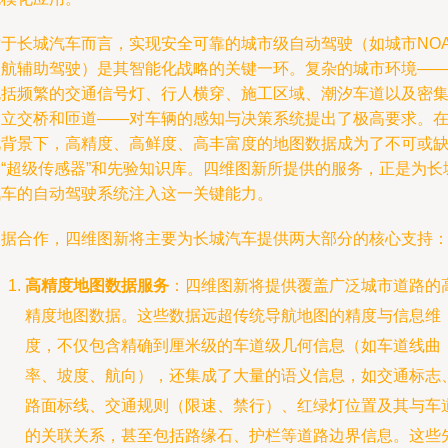
对于长城汽车而言，实现安全可靠的城市级自动驾驶（如城市NO
导航辅助驾驶）是其智能化战略的关键一环。复杂的城市环境—
包括频繁的交通信号灯、行人横穿、施工区域、潮汐车道以及密
的立交桥和匝道——对车辆的感知与决策系统提出了极高要求。
此背景下，高精度、高鲜度、高丰富度的地图数据成为了不可或
的“超级传感器”和先验知识库。四维图新所提供的服务，正是为长
汽车的自动驾驶系统注入这一关键能力。
根据合作，四维图新将主要为长城汽车提供两大部分的核心支持
高精度地图数据服务
：四维图新将提供覆盖广泛城市道路的
精度地图数据。这些数据远超传统导航地图的精度与信息维
度，不仅包含精确到厘米级的车道级几何信息（如车道线曲
率、坡度、航向），还集成了大量的语义信息，如交通标志
路面标线、交通规则（限速、禁行）、红绿灯位置及其与车
的关联关系，甚至包括路缘石、护栏等道路边界信息。这些