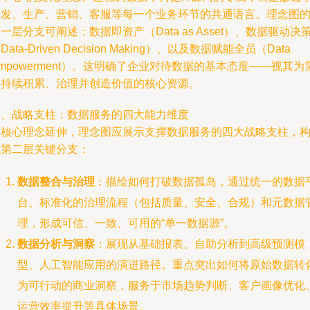
研发、生产、营销、客服等每一个业务环节的共通语言。理念图
一层分支可阐述：数据即资产（Data as Asset）、数据驱动决
Data-Driven Decision Making）、以及数据赋能全员（Data
mpowerment）。这明确了企业对待数据的基本态度——视其为
要持续积累、治理并创造价值的核心资源。
二、战略支柱：数据服务的四大能力维度
从核心理念延伸，理念图应展示支撑数据服务的四大战略支柱，
成第二层关键分支：
数据整合与治理
：描绘如何打破数据孤岛，通过统一的数据
台、标准化的治理流程（包括质量、安全、合规）和元数据
理，形成可信、一致、可用的“单一数据源”。
数据分析与洞察
：展现从基础报表、自助分析到高级预测模
型、人工智能应用的演进路径。重点突出如何将原始数据转
为可行动的商业洞察，服务于市场趋势判断、客户画像优化
运营效率提升等具体场景。