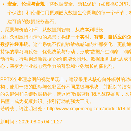
安全、伦理与合规
：将数据安全、隐私保护（如遵循GDPR
个保法）和伦理使用原则嵌入数据生命周期的每一个环节，
建可信的数据服务基石。
五、愿景与价值闭环：从数据到智慧，从成本到增长
企业理念图应指向清晰的愿景：构建一个
实时、智能、自适应的
业数据神经系统
。这个系统不仅能够敏锐感知内外部变化，更能
过持续的学习与反馈，优化决策与行动，形成“数据产生洞察，洞
驱动行动，行动创造新数据”的价值增长闭环。数据服务由此从成
中心，演变为企业核心竞争力的引擎和业务增长的催化剂。
在PPTX企业理念图的视觉呈现上，建议采用从核心向外辐射的动
结构，使用一致的图标与色彩区分不同层级与模块，并配以简洁
力的关键词和关键数据指标，使这幅“数据蓝图”既具战略高度，又
晰易懂，成为凝聚共识、指引行动的强大工具。
若转载，请注明出处：http://www.xmjiemeng.com/product/14.ht
新时间：2026-08-05 04:11:27