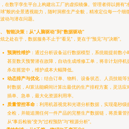
析，在数字孪生平台上构建出工厂的虚拟镜像。管理者得以拥有“
晶球”般的全景透视能力，随时洞察生产全貌，精准定位每一个细
的波动与潜在问题。
、 智能决策：从“人脑驱动”到“数据驱动”
炫之处在于，数据服务不止于“看见”，更在于“预见”与“决断”。
预测性维护
：通过分析设备运行数据模型，系统能提前数小
甚至数天预警潜在故障，自动生成维修工单，将非计划停机
杀在摇篮中，维护成本大幅降低。
动态排产与优化
：结合订单、物料、设备状态、人员技能等
时数据，AI算法能瞬间计算出最优的生产排程方案，灵活应
插单、急单，最大化资源利用率。
质量管控革命
：利用机器视觉和光谱分析数据，实现毫秒级
全检，并能追溯任何一件产品的完整生产数据链，将质量管
从“事后检验”变为“过程预防”与“根源分析”。