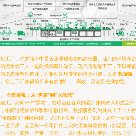
提起工厂，你的脑海中是否还浮现着轰鸣的机器、油污的环境和
集的流水线工人？是时候刷新认知了。现代化智能工厂，正以颠
性的姿态重塑制造业，而驱动这场变革的核心引擎，正是
数据服
务
。它让工厂变得前所未有的“酷”——高效、灵动且充满智慧。
、 全景透视：从“黑箱”到“水晶球”
传统工厂如同一个“黑箱”，管理者往往只能看到原料进入和成品产
出，中间过程依赖经验和零散报表。数据服务则为其装上了全方
“传感器”和“神经网络”。通过物联网（IoT）技术，从每一台设备
每一道工序、甚至每一个零部件上实时采集海量数据（如温度、
力、振动、能耗、产量、良率）。这些数据经过聚合、清洗与分