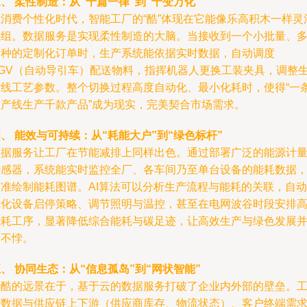
、 柔性制造：从“千篇一律”到“千变万化”
在消费个性化时代，智能工厂的“酷”体现在它能像乐高积木一样灵
重组。数据服务是实现柔性制造的大脑。当接收到一个小批量、
品种的定制化订单时，生产系统能依据实时数据，自动调度
AGV（自动导引车）配送物料，指挥机器人更换工装夹具，调整
产线工艺参数。整个切换过程高度自动化、最小化耗时，使得“一
生产线生产千款产品”成为现实，完美契合市场需求。
、 能效与可持续：从“耗能大户”到“绿色标杆”
数据服务让工厂在节能减排上同样出色。通过部署广泛的能源计
传感器，系统能实时监控全厂、各车间乃至单台设备的能耗数据
精准绘制能耗图谱。AI算法可以分析生产流程与能耗的关联，自动
优化设备启停策略、调节照明与温控，甚至在电网波谷时段安排
能耗工序，显著降低综合能耗与碳足迹，让高效生产与绿色发展
行不悖。
、 协同生态：从“信息孤岛”到“网状智能”
最酷的远景在于，基于云的数据服务打破了企业内外部的壁垒。
厂数据与供应链上下游（供应商库存、物流状态）、客户终端需